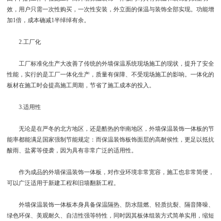
效，用户只需一次性购买，一次性安装，外立面的保温与装饰全部实现。功能增
加1倍，成本确减1半绰绰有余。
2.工厂化
工厂标准化生产大改善了传统的外墙保温系统现场施工的现状，提升了安全
性能，实行的是工厂一体化生产，质量有保障、不受现场施工的影响。一体化的
板材在施工时会提高施工周期，节省了施工成本的投入。
3.适用性
无论是在严冬的北方地区，还是酷热的华南地区，外墙保温装饰一体板的节
能率都能满足国家强制节能规定：而保温装饰板饰面层的高耐侯性，更足以抵抗
酸雨、盐雾等侵袭，因为具有非常广泛的适用性。
作为成品的外墙保温装饰一体板，对作业环境非常宽容，施工也非常简便，
可以广泛适用于新建工程和旧墙翻新工程。
外墙保温装饰一体板本身具备保温隔热、防水阻燃、轻质抗裂、隔音降噪、
绿色环保、美观耐久、自洁性强等特性，同时因其板体组装方式简单实用，缩短